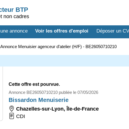
ecteur BTP
et non cadres
 une annonce
Voir les offres d'emploi
Déposer un C
>
Annonce Menuisier agenceur d’atelier (H/F) - BE26050710210
Cette offre est pourvue.
Annonce BE26050710210 publiée le 07/05/2026
Bissardon Menuiserie
Chazelles-sur-Lyon
,
Île-de-France
CDI