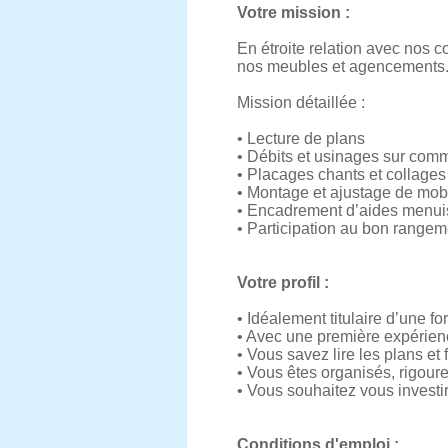
Votre mission :
En étroite relation avec nos 
nos meubles et agencements
Mission détaillée :
• Lecture de plans
• Débits et usinages sur co
• Placages chants et collages s
• Montage et ajustage de mobi
• Encadrement d’aides menui
• Participation au bon rangemen
Votre profil :
• Idéalement titulaire d’une f
• Avec une première expérie
• Vous savez lire les plans et
• Vous êtes organisés, rigoure
• Vous souhaitez vous investir
Conditions d'emploi :