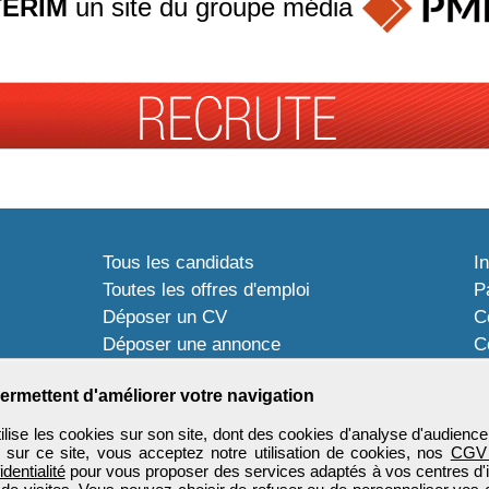
TERIM
un site du groupe
média
Tous les candidats
I
Toutes les offres d'emploi
P
Déposer un CV
C
Déposer une annonce
C
Témoignages utilisateurs
P
ermettent d'améliorer votre navigation
ise les cookies sur son site, dont des cookies d'analyse d'audience
n sur ce site, vous acceptez notre utilisation de cookies, nos
CGV
identialité
pour vous proposer des services adaptés à vos centres d'in