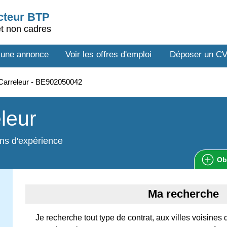
ecteur BTP
et non cadres
 une annonce
Voir les offres d'emploi
Déposer un C
Carreleur - BE902050042
leur
ns d'expérience
Ob
Ma recherche
Je recherche tout type de contrat, aux villes voisines 