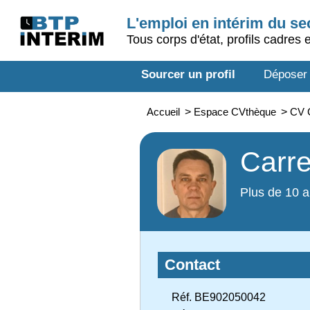
L'emploi en intérim du s
Tous corps d'état, profils cadres 
Sourcer un profil
Déposer
Accueil
>
Espace CVthèque
>
CV 
Carre
Plus de 10 a
Contact
Réf. BE902050042