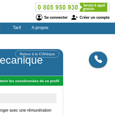
Se connecter
Créer un compte
V
Tarif
A propos
Retour à la CVthèque
mecanique
tenir
les
coordonnées
de ce profil
tranger avec une rémunération