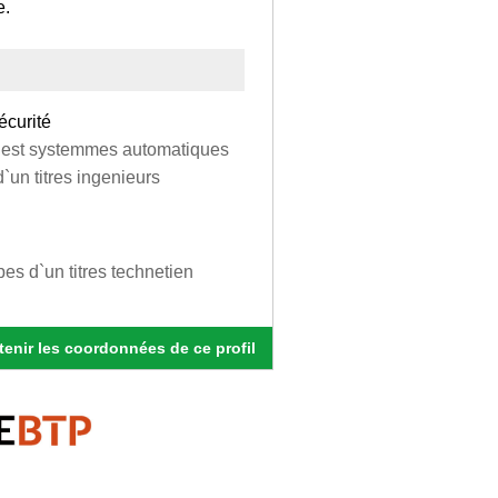
e.
écurité
qui est systemmes automatiques
`un titres ingenieurs
pes d`un titres technetien
enir les coordonnées de ce profil