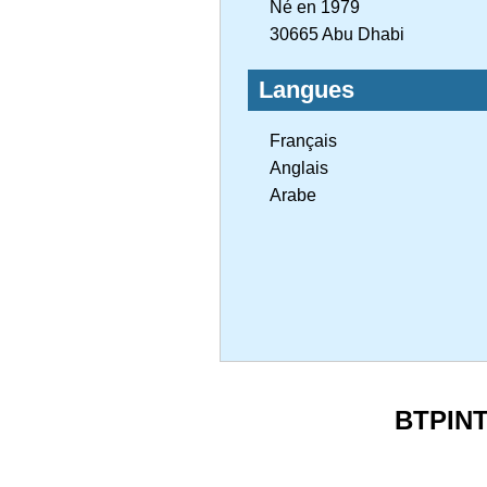
Né en 1979
30665 Abu Dhabi
Langues
Français
Anglais
Arabe
BTPIN