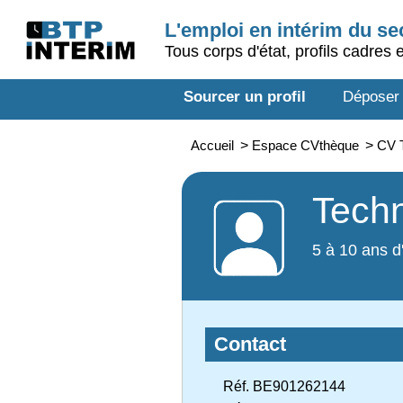
L'emploi en intérim du s
Tous corps d'état, profils cadres 
Sourcer un profil
Déposer
Accueil
>
Espace CVthèque
>
CV T
Techn
5 à 10 ans d
Contact
Réf. BE901262144