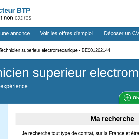
ecteur BTP
et non cadres
 une annonce
Voir les offres d'emploi
Déposer un C
echnicien superieur electromecanique - BE901262144
icien superieur electro
'expérience
Ob
Ma recherche
Je recherche tout type de contrat, sur la France et é