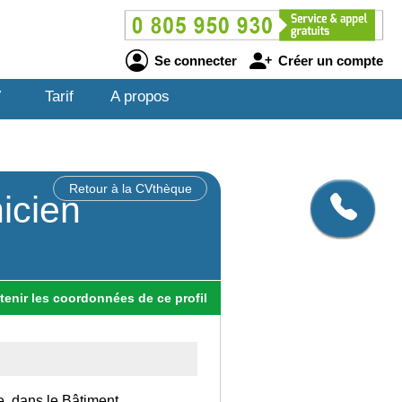
Se connecter
Créer un compte
V
Tarif
A propos
Retour à la CVthèque
nicien
tenir
les
coordonnées
de ce profil
e, dans le Bâtiment.