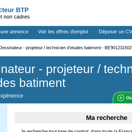
ecteur BTP
et non cadres
 une annonce
Voir les offres d'emploi
Déposer un C
essinateur - projeteur / technicien d'etudes batiment - BE901231502
nateur - projeteur / tech
des batiment
expérience
Ob
Ma recherche
Je recherche tout type de contrat, dans toute la Franc