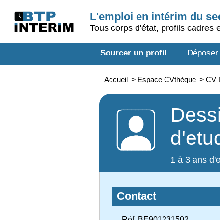
L'emploi en intérim du s
Tous corps d'état, profils cadres 
Sourcer un profil
Déposer
Accueil
>
Espace CVthèque
>
CV D
Dessi
d'etu
1 à 3 ans d'
Contact
Réf. BE901231502