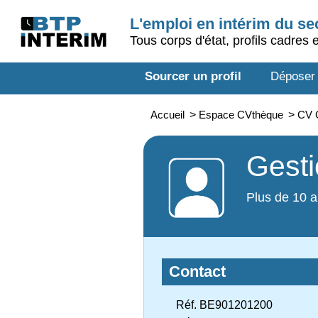
L'emploi en intérim du s
Tous corps d'état, profils cadres 
Sourcer un profil
Déposer
Accueil
>
Espace CVthèque
>
CV G
Gesti
Plus de 10 a
Contact
Réf. BE901201200