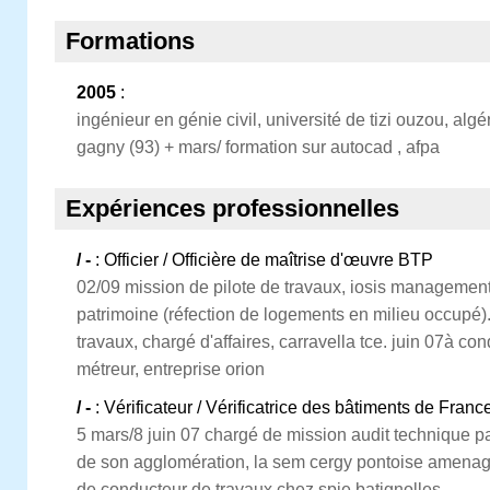
Formations
2005
:
ingénieur en génie civil, université de tizi ouzou, algé
gagny (93) + mars/ formation sur autocad , afpa
Expériences professionnelles
/ -
: Officier / Officière de maîtrise d'œuvre BTP
02/09 mission de pilote de travaux, iosis management
patrimoine (réfection de logements en milieu occupé)
travaux, chargé d'affaires, carravella tce. juin 07à co
métreur, entreprise orion
/ -
: Vérificateur / Vérificatrice des bâtiments de Franc
5 mars/8 juin 07 chargé de mission audit technique pat
de son agglomération, la sem cergy pontoise amenag
de conducteur de travaux chez spie batignolles