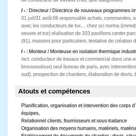
/ -
: Directeur / Directrice de nouveaux programmes i
01 juil/31 août 06 responsable achats, commandes, so
avec les conducteurs de tvx… chez sci norma (immobil
oeuvre et tce) réalisation de 203 pavillons center par
(91), maisons pour particuliers. tentative de création d
/ -
: Monteur / Monteuse en isolation thermique industr
/oct. conducteur de travaux et commercial dans une entr
broussouloux) seul bureau de paris, avec intervention 
sud). prospection de chantiers, élaboration de dev
Atouts et compétences
Planification, organisation et intervention des corps 
équipes,
Relationnel clients, fournisseurs et sous-traitance
Organisation des moyens humains, matériels, matériau
Etablissement de documents de chantier : devis, situa