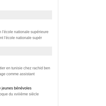
n l'école nationale supérieure
iant l'école nationale supér
tier en tunisie chez rachid ben
stage comme assistant
de jeunes bénévoles
roque du xviiième siècle