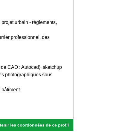
 projet urbain - règlements,
rier professionnel, des
el de CAO : Autocad), sketchup
ages photographiques sous
n bâtiment
enir les coordonnées de ce profil