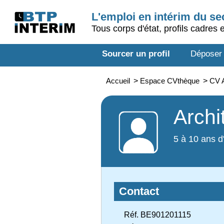
L'emploi en intérim du s
Tous corps d'état, profils cadres 
Sourcer un profil
Déposer
Accueil
>
Espace CVthèque
>
CV A
Archi
5 à 10 ans d
Contact
Réf. BE901201115