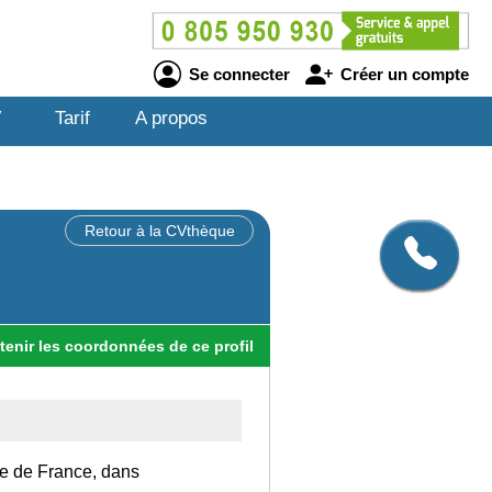
Se connecter
Créer un compte
V
Tarif
A propos
Retour à la CVthèque
tenir
les
coordonnées
de ce profil
Ile de France, dans