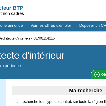
ecteur BTP
et non cadres
 une annonce
Voir les offres d'emploi
Déposer un C
rchitecte d'intérieur - BE901201115
tecte d'intérieur
'expérience
Ob
Ma recherche
Je recherche tout type de contrat, sur toute la région 