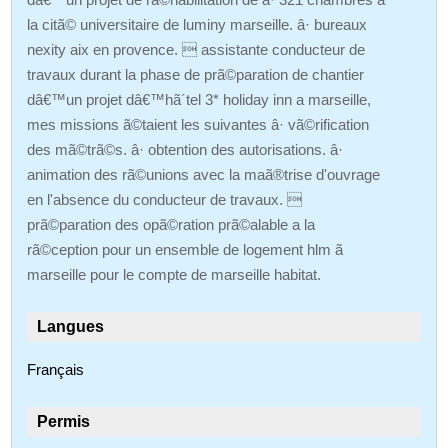
la citã© universitaire de luminy marseille. â· bureaux
nexity aix en provence.  assistante conducteur de
travaux durant la phase de prã©paration de chantier
dâ€™un projet dâ€™hã´tel 3* holiday inn a marseille,
mes missions ã©taient les suivantes â· vã©rification
des mã©trã©s. â· obtention des autorisations. â·
animation des rã©unions avec la maã®trise d'ouvrage
en l'absence du conducteur de travaux. 
prã©paration des opã©ration prã©alable a la
rã©ception pour un ensemble de logement hlm ã
marseille pour le compte de marseille habitat.
Langues
Français
Permis