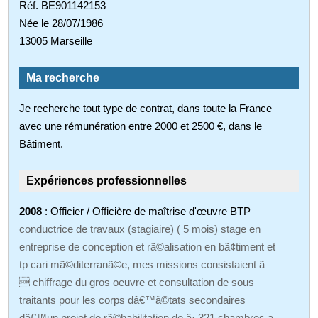
Réf. BE901142153
Née le 28/07/1986
13005 Marseille
Ma recherche
Je recherche tout type de contrat, dans toute la France
avec une rémunération entre 2000 et 2500 €, dans le
Bâtiment.
Expériences professionnelles
2008
: Officier / Officière de maîtrise d'œuvre BTP
conductrice de travaux (stagiaire) ( 5 mois) stage en
entreprise de conception et rã©alisation en bã¢timent et
tp cari mã©diterranã©e, mes missions consistaient ã
 chiffrage du gros oeuvre et consultation de sous
traitants pour les corps dâ€™ã©tats secondaires
dâ€™un projet de rã©habilitation de â· 321 chambres a