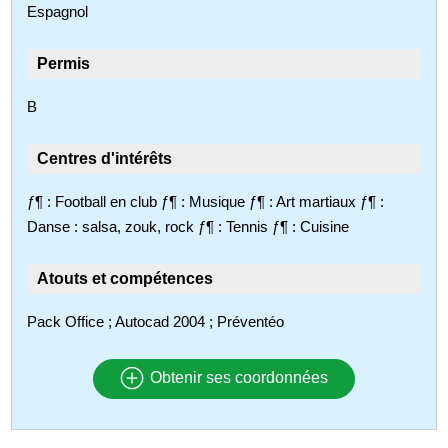
Espagnol
Permis
B
Centres d'intérêts
ƒ¶ : Football en club ƒ¶ : Musique ƒ¶ : Art martiaux ƒ¶ :
Danse : salsa, zouk, rock ƒ¶ : Tennis ƒ¶ : Cuisine
Atouts et compétences
Pack Office ; Autocad 2004 ; Préventéo
Obtenir ses coordonnées