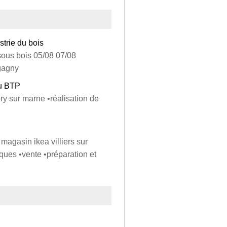
strie du bois
 sous bois 05/08 07/08
gagny
du BTP
ry sur marne •réalisation de
magasin ikea villiers sur
iques •vente •préparation et