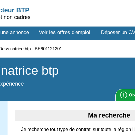
ecteur BTP
et non cadres
 une annonce
Voir les offres d'emploi
Déposer un C
essinatrice btp - BE901121201
natrice btp
expérience
Ob
Ma recherche
Je recherche tout type de contrat, sur toute la région 