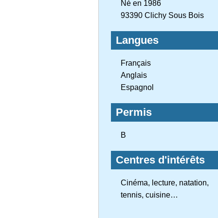
Né en 1986
93390 Clichy Sous Bois
Langues
Français
Anglais
Espagnol
Permis
B
Centres d'intérêts
Cinéma, lecture, natation,
tennis, cuisine…