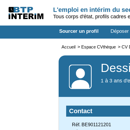
L'emploi en intérim du s
Tous corps d'état, profils cadres 
Sourcer un profil
Déposer
Accueil
>
Espace CVthèque
>
CV D
Dessi
1 à 3 ans d'
Contact
Réf. BE901121201