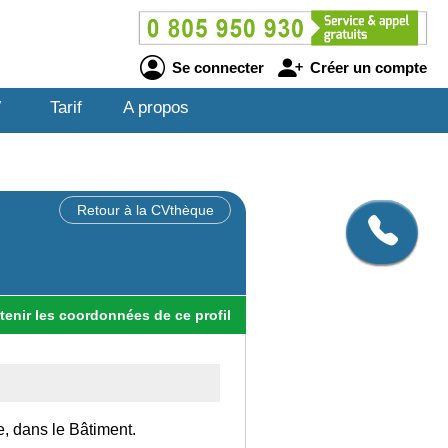
Se connecter
Créer un compte
V
Tarif
A propos
Retour à la CVthèque
tenir
les
coordonnées
de ce profil
e, dans le Bâtiment.