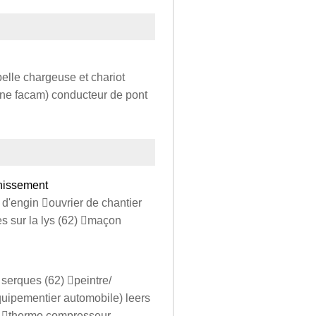
elle chargeuse et chariot
terne facam) conducteur de pont
inissement
d'engin ouvrier de chantier
es sur la lys (62) maçon
 serques (62) peintre/
uipementier automobile) leers
e thermo compresseur