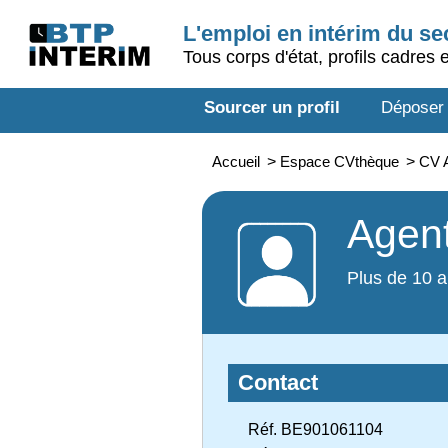
L'emploi en intérim du s
Tous corps d'état, profils cadres 
Sourcer un profil
Déposer
Accueil
>
Espace CVthèque
>
CV A
Agent
Plus de 10 a
Contact
Réf. BE901061104