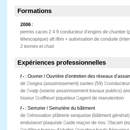
Formations
2006
:
permis caces 2 4 9 conducteur d'engins de chantier (p
télescopique) aft iftim + autorisation de conduite (in
2 tonnes et chari
Expériences professionnelles
/ -
: Ouvrier / Ouvrière d'entretien des réseaux d'assa
de sogea (assainissement) santes (59) conducteur 
de vatp (voierie assainissement travaux publics) air
lisseur coffreur/ piqueteur agent de manutention
/ -
: Serrurier / Serrurière du bâtiment
de rénovation plâtrerie serquoise (bâtiment général)
enduiseur/ plaquiste aide maçon de nov. facam (eq
outilleur bureau d'etudes soudeur haute fréquenc