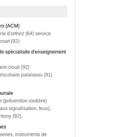
eurs (ACM)
rie d'orthez (64) service
amart (92)
oriale spécialisée d'enseignement
aint cloud (92)
riscolaire palaiseau (91)
munale
 (prévention routière)
aux signalisation, feux),
ntony (92).
ues
series, instruments de