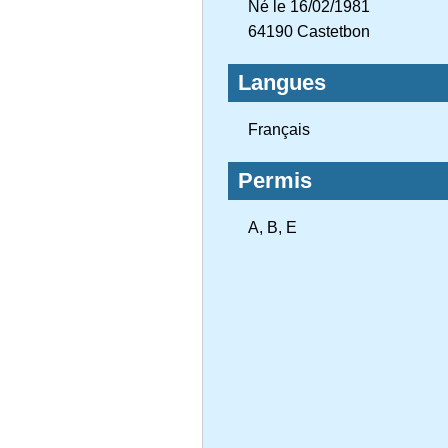
Né le 16/02/1981
64190 Castetbon
Langues
Français
Permis
A, B, E