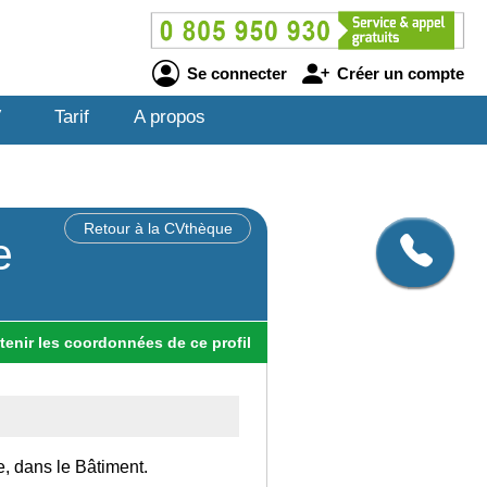
Se connecter
Créer un compte
V
Tarif
A propos
Retour à la CVthèque
e
tenir
les
coordonnées
de ce profil
e, dans le Bâtiment.