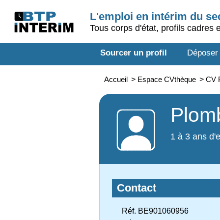
L'emploi en intérim du s
Tous corps d'état, profils cadres 
Sourcer un profil
Déposer
Accueil
>
Espace CVthèque
>
CV P
Plomb
1 à 3 ans d'
Contact
Réf. BE901060956