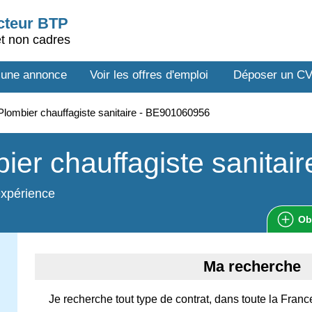
ecteur BTP
et non cadres
 une annonce
Voir les offres d'emploi
Déposer un C
lombier chauffagiste sanitaire - BE901060956
ier chauffagiste sanitair
expérience
Ob
Ma recherche
Je recherche tout type de contrat, dans toute la Franc