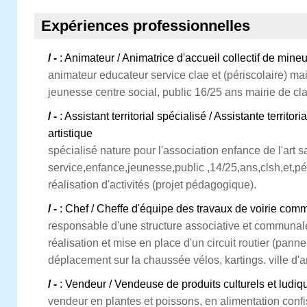
Expériences professionnelles
/ -
: Animateur / Animatrice d'accueil collectif de min
animateur educateur service clae et (périscolaire) mai
jeunesse centre social, public 16/25 ans mairie de cl
/ -
: Assistant territorial spécialisé / Assistante territ
artistique
spécialisé nature pour l'association enfance de l'art s
service,enfance,jeunesse,public ,14/25,ans,clsh,et,pé
réalisation d'activités (projet pédagogique).
/ -
: Chef / Cheffe d'équipe des travaux de voirie com
responsable d'une structure associative et communale
réalisation et mise en place d'un circuit routier (panne
déplacement sur la chaussée vélos, kartings. ville d'a
/ -
: Vendeur / Vendeuse de produits culturels et ludiq
vendeur en plantes et poissons, en alimentation confi