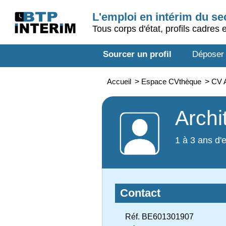
L'emploi en intérim du s
Tous corps d'état, profils cadres 
Sourcer un profil
Déposer
Accueil
>
Espace CVthèque
>
CV A
Archi
1 à 3 ans d'
Contact
Réf. BE601301907