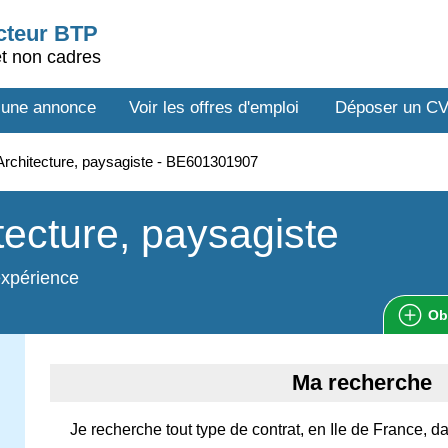
ecteur BTP
et non cadres
 une annonce
Voir les offres d'emploi
Déposer un C
rchitecture, paysagiste - BE601301907
tecture, paysagiste
expérience
Ob
Ma recherche
Je recherche tout type de contrat, en Ile de France, da