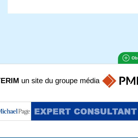
Obt
TERIM
un site du groupe
média