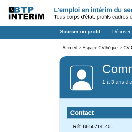
L'emploi en intérim du s
Tous corps d'état, profils cadres 
Sourcer un profil
Déposer
Accueil
>
Espace CVthèque
>
CV 
Comm
1 à 3 ans d'
Contact
Réf. BE507141401