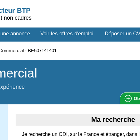
ecteur BTP
et non cadres
 une annonce
Voir les offres d'emploi
Déposer un C
Commercial - BE507141401
ercial
expérience
Ob
Ma recherche
Je recherche un CDI, sur la France et étranger, dans