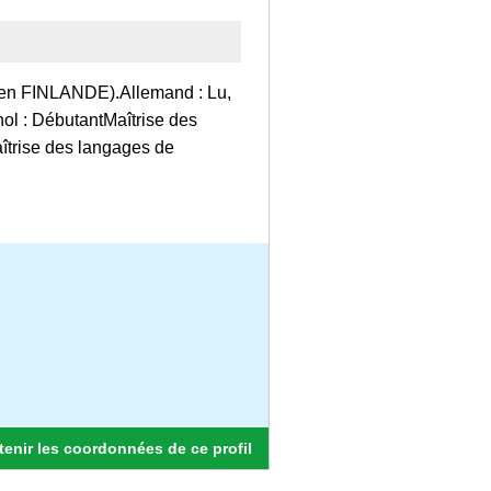
 en FINLANDE).Allemand : Lu,
nol : DébutantMaîtrise des
îtrise des langages de
enir les coordonnées de ce profil