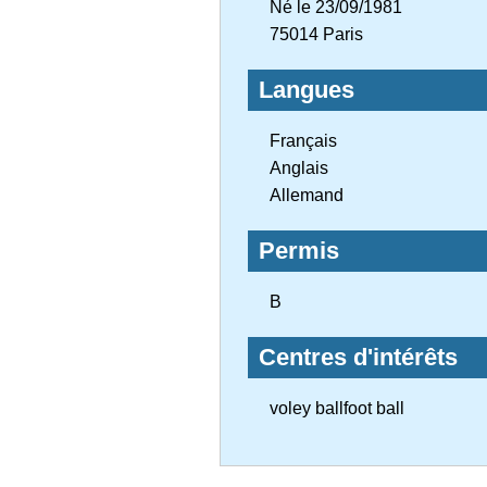
Né le 23/09/1981
75014 Paris
Langues
Français
Anglais
Allemand
Permis
B
Centres d'intérêts
voley ballfoot ball