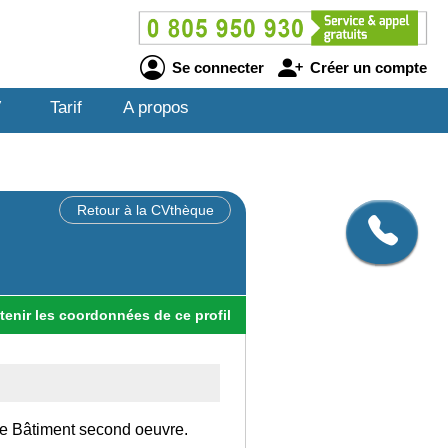
Se connecter
Créer un compte
V
Tarif
A propos
Retour à la CVthèque
tenir
les
coordonnées
de ce profil
 le Bâtiment second oeuvre.