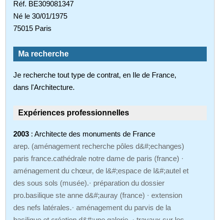
Réf. BE309081347
Né le 30/01/1975
75015 Paris
Ma recherche
Je recherche tout type de contrat, en Ile de France,
dans l'Architecture.
Expériences professionnelles
2003
: Architecte des monuments de France
arep. (aménagement recherche pôles d&#;echanges)
paris france.cathédrale notre dame de paris (france) ·
aménagement du chœur, de l&#;espace de l&#;autel et
des sous sols (musée).· préparation du dossier
pro.basilique ste anne d&#;auray (france) · extension
des nefs latérales.· aménagement du parvis de la
basilique et création d&#;une galerie. · travaux sur les