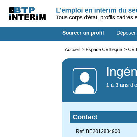
L'emploi en intérim du s
Tous corps d'état, profils cadres 
Sourcer un profil
Déposer
Accueil
>
Espace CVthèque
>
CV I
Ingén
1 à 3 ans d'
Contact
Réf. BE2012834900