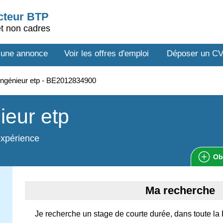
ecteur BTP
et non cadres
 une annonce
Voir les offres d'emploi
Déposer un C
ngénieur etp - BE2012834900
ieur etp
expérience
Ob
Ma recherche
Je recherche un stage de courte durée, dans toute la 