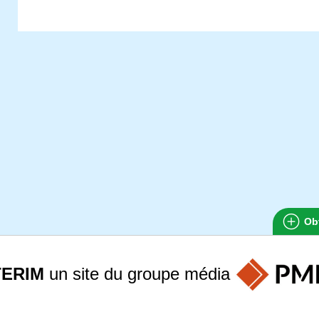
Obt
TERIM
un site du groupe
média