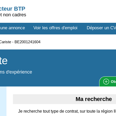
ecteur BTP
et non cadres
 une annonce
Voir les offres d'emploi
Déposer un C
Cariste - BE2001241604
te
ns d'expérience
Ob
Ma recherche
Je recherche tout type de contrat, sur toute la région 