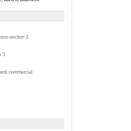
sous-section 3
n 3
ement commercial