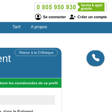
Se connecter
Créer un compte
V
Tarif
A propos
Retour à la CVthèque
ent
tenir
les
coordonnées
de ce profil
e, dans le Batiment.