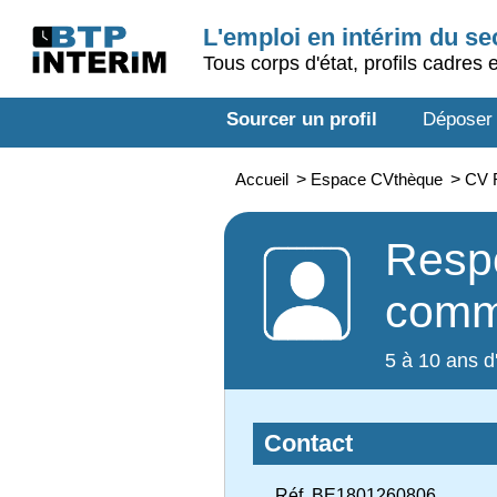
L'emploi en intérim du s
Tous corps d'état, profils cadres 
Sourcer un profil
Déposer
Accueil
>
Espace CVthèque
>
CV 
Resp
comm
5 à 10 ans d
Contact
Réf. BE1801260806