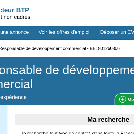
ecteur BTP
et non cadres
 une annonce
Voir les offres d'emploi
Déposer un C
Responsable de développement commercial - BE1801260806
onsable de développem
ercial
'expérience
Ob
Ma recherche
Je recherche tout type de contrat, dans toute la Franc