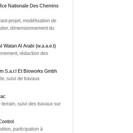
ffice Nationale Des Chemins
nt-projet, modélisation de
utier, dimensionnement du
l Watan Al Arabi (w.a.a.e.t)
onnement, rédaction des
m S.a.r.l Et Bioworks Gmbh
e, suivi de travaux
rac
terrain, suivi des travaux sur
Control
éton, participation à