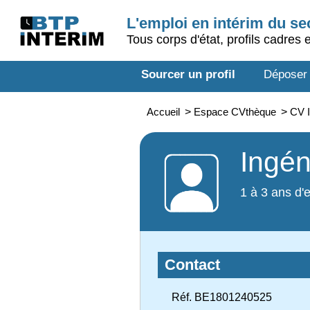
L'emploi en intérim du s
Tous corps d'état, profils cadres 
Sourcer un profil
Déposer
Accueil
>
Espace CVthèque
>
CV I
Ingén
1 à 3 ans d'
Contact
Réf. BE1801240525