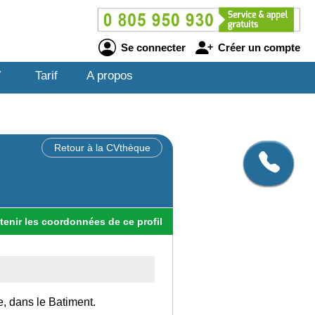
Se connecter
Créer un compte
V
Tarif
A propos
Retour à la CVthèque
tenir
les
coordonnées
de ce profil
e, dans le Batiment.