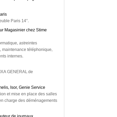
aris
uble Paris 14°.
ur Magasinier chez Stime
ormatique, astreintes
s, maintenance téléphonique,
nts internes.
 CAIXA GENERAL de
elis, Isor, Genie Service
ion et mise en place des salles
se en charge des déménagements
buteur de journaux