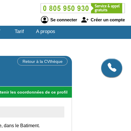
Se connecter
Créer un compte
V
Tarif
A propos
Retour à la CVthèque
tenir
les
coordonnées
de ce profil
e, dans le Batiment.