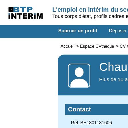
L'emploi en intérim du s
Tous corps d'état, profils cadres 
Sourcer un profil
Déposer
Accueil
>
Espace CVthèque
>
CV C
Chauf
Plus de 10 a
Contact
Réf. BE1801181606