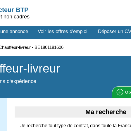
ecteur BTP
et non cadres
 une annonce
Voir les offres d'emploi
Déposer un C
hauffeur-livreur - BE1801181606
feur-livreur
ns d'expérience
Ob
Ma recherche
Je recherche tout type de contrat, dans toute la Franc