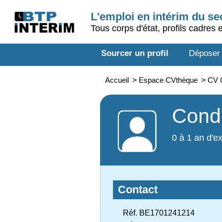
L'emploi en intérim du s
Tous corps d'état, profils cadres 
Sourcer un profil
Déposer
Accueil
>
Espace CVthèque
>
CV 
Condu
0 à 1 an d'e
Contact
Réf. BE1701241214