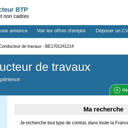
ecteur BTP
et non cadres
 une annonce
Voir les offres d'emploi
Déposer un C
Conducteur de travaux - BE1701241214
cteur de travaux
xpérience
Ob
Ma recherche
Je recherche tout type de contrat, dans toute la Franc