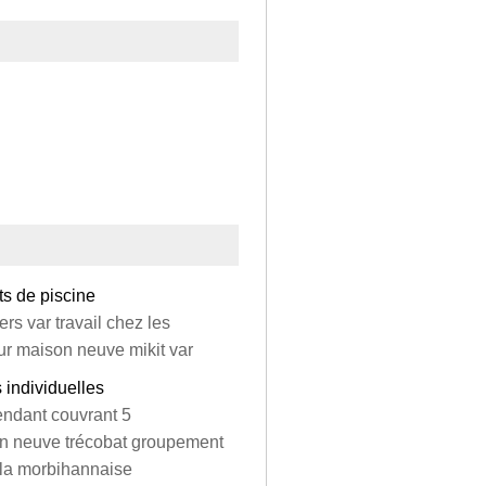
ts de piscine
ers var travail chez les
eur maison neuve mikit var
 individuelles
endant couvrant 5
on neuve trécobat groupement
 la morbihannaise