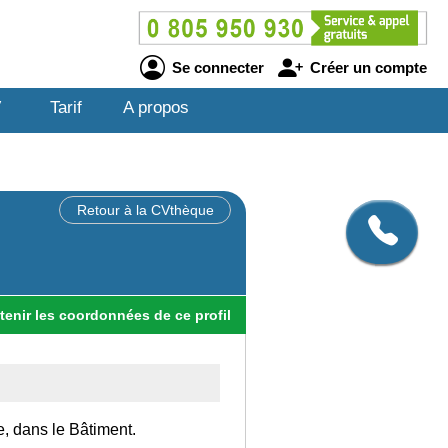
Se connecter
Créer un compte
V
Tarif
A propos
Retour à la CVthèque
tenir
les
coordonnées
de ce profil
e, dans le Bâtiment.