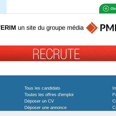
Obt
TERIM
un site du groupe
média
Tous les candidats
I
Toutes les offres d'emploi
P
Déposer un CV
C
Déposer une annonce
C
Témoignages utilisateurs
P