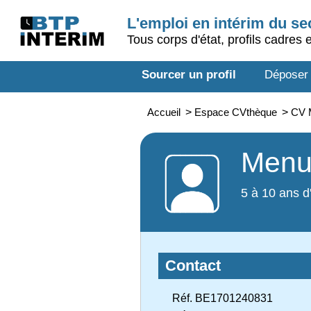
L'emploi en intérim du s
Tous corps d'état, profils cadres 
Sourcer un profil
Déposer
Accueil
>
Espace CVthèque
>
CV 
Menu
5 à 10 ans d
Contact
Réf. BE1701240831