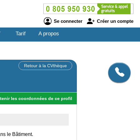
Se connecter
Créer un compte
V
Tarif
A propos
Retour à la CVthèque
tenir
les
coordonnées
de ce profil
ans le Bâtiment.