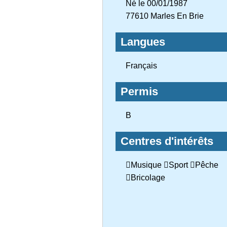
Né le 00/01/1987
77610 Marles En Brie
Langues
Français
Permis
B
Centres d'intérêts
Musique Sport Pêche
Bricolage