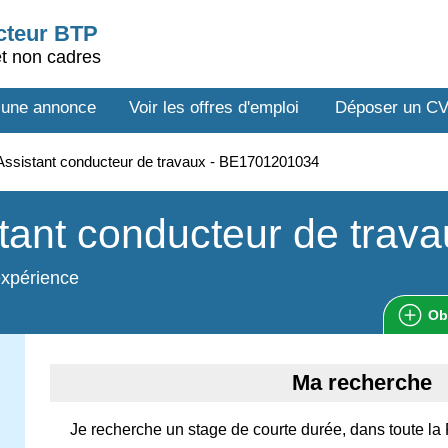
ecteur BTP
et non cadres
 une annonce
Voir les offres d'emploi
Déposer un C
ssistant conducteur de travaux - BE1701201034
tant conducteur de trav
expérience
Ob
Ma recherche
Je recherche un stage de courte durée, dans toute la 