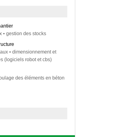
antier
x • gestion des stocks
ructure
uraux • dimensionnement et
s (logiciels robot et cbs)
 coulage des éléments en béton