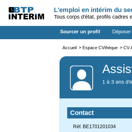
L'emploi en intérim du s
Tous corps d'état, profils cadres 
Sourcer un profil
Déposer
Accueil
>
Espace CVthèque
>
CV A
Assis
1 à 3 ans d'
Contact
Réf. BE1701201034