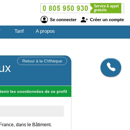
Se connecter
Créer un compte
V
Tarif
A propos
Retour à la CVthèque
aux
tenir
les
coordonnées
de ce profil
France, dans le Bâtiment.