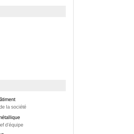
bâtiment
e la société
métallique
hef d'équipe