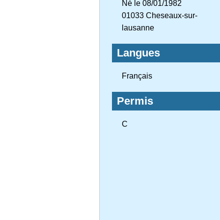
Né le 08/01/1982
01033 Cheseaux-sur-
lausanne
Langues
Français
Permis
C