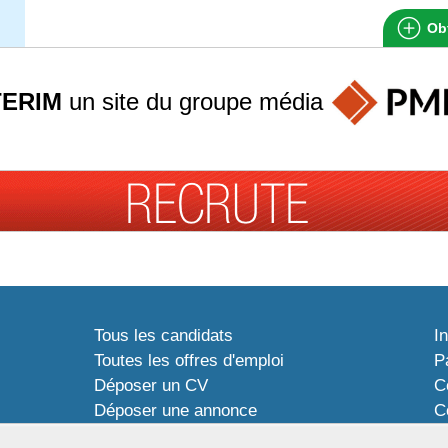
Obt
TERIM
un site du groupe
média
Tous les candidats
I
Toutes les offres d'emploi
P
Déposer un CV
C
Déposer une annonce
C
Témoignages utilisateurs
P