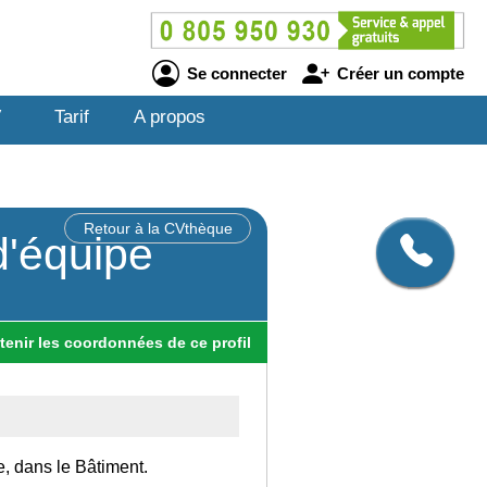
Se connecter
Créer un compte
V
Tarif
A propos
Retour à la CVthèque
d'équipe
tenir
les
coordonnées
de ce profil
e, dans le Bâtiment.