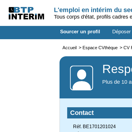
L'emploi en intérim du s
Tous corps d'état, profils cadres 
Sourcer un profil
Déposer
Accueil
>
Espace CVthèque
>
CV R
Respo
Plus de 10 a
Contact
Réf. BE1701201024