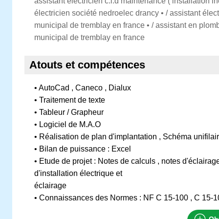
assistant électricien c.i.d maintenance ( installation in
électricien société nedroelec drancy • / assistant élec
municipal de tremblay en france • / assistant en plom
municipal de tremblay en france
Atouts et compétences
• AutoCad , Caneco , Dialux
• Traitement de texte
• Tableur / Grapheur
• Logiciel de M.A.O
• Réalisation de plan d'implantation , Schéma unifilaire
• Bilan de puissance : Excel
• Etude de projet : Notes de calculs , notes d'éclair
d'installation électrique et
éclairage
• Connaissances des Normes : NF C 15-100 , C 15-1
Obt