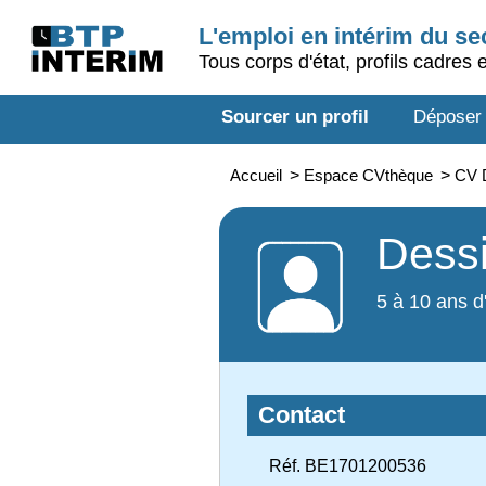
L'emploi en intérim du s
Tous corps d'état, profils cadres 
Sourcer un profil
Déposer
Accueil
>
Espace CVthèque
>
CV D
Dessi
5 à 10 ans d
Contact
Réf. BE1701200536