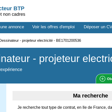
ecteur BTP
et non cadres
 une annonce
Voir les offres d'emploi
Déposer un C
essinateur - projeteur electricité - BE1701200536
nateur - projeteur electri
'expérience
Ob
Ma recherche
Je recherche tout type de contrat, en Ile de France, da