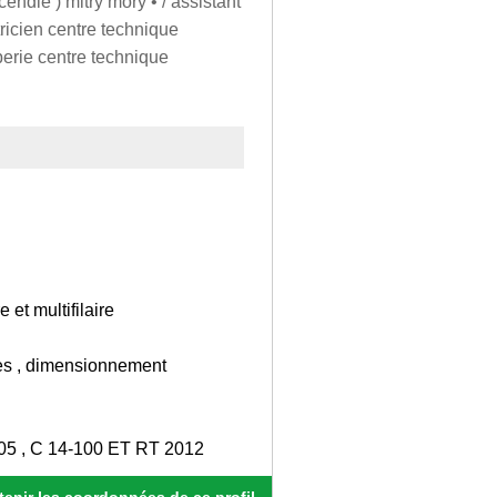
cendie ) mitry mory • / assistant
tricien centre technique
berie centre technique
 et multifilaire
ages , dimensionnement
05 , C 14-100 ET RT 2012
enir les coordonnées de ce profil