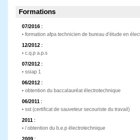
Formations
07/2016
:
• formation afpa technicien de bureau d'étude en élect
12/2012
:
• c.q.p a.p.s
07/2012
:
• ssiap 1
06/2012
:
• obtention du baccalauréat électrotechnique
06/2011
:
• sst (certificat de sauveteur secouriste du travail)
2011
:
• / obtention du b.e.p électrotechnique
2009
: