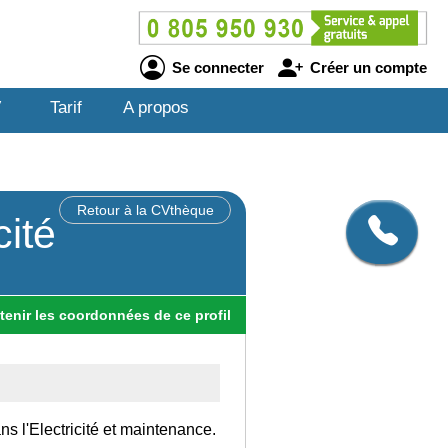
Se connecter
Créer un compte
V
Tarif
A propos
Retour à la CVthèque
cité
tenir
les
coordonnées
de ce profil
ns l'Electricité et maintenance.