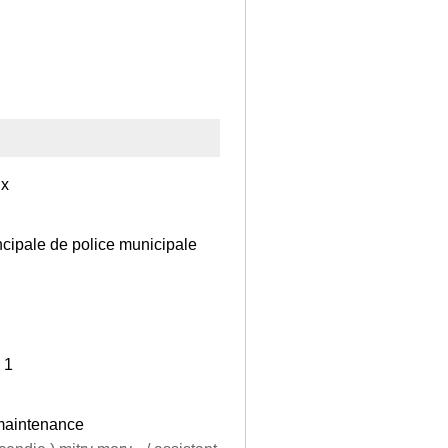
ux
ncipale de police municipale
 1
 maintenance