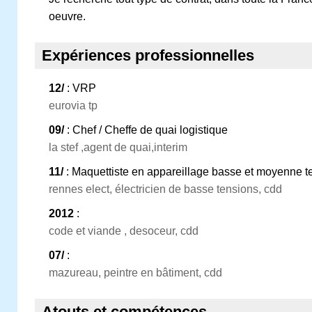
oeuvre.
Expériences professionnelles
12/
: VRP
eurovia tp
09/
: Chef / Cheffe de quai logistique
la stef ,agent de quai,interim
11/
: Maquettiste en appareillage basse et moyenne t
rennes elect, électricien de basse tensions, cdd
2012
:
code et viande , desoceur, cdd
07/
:
mazureau, peintre en bâtiment, cdd
Atouts et compétences