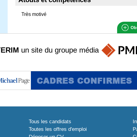
Très motivé
Obt
TERIM
un site du groupe
média
Tous les candidats
I
Toutes les offres d'emploi
P
Déposer un CV
C