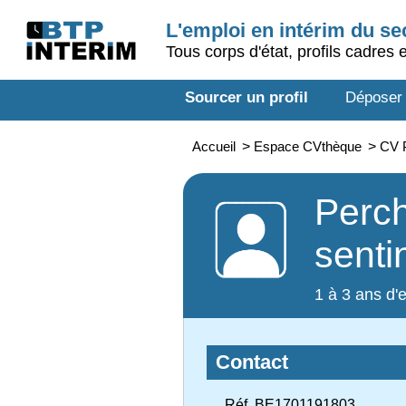
L'emploi en intérim du s
Tous corps d'état, profils cadres 
Sourcer un profil
Déposer
Accueil
>
Espace CVthèque
>
CV P
Perch
senti
1 à 3 ans d'
Contact
Réf. BE1701191803