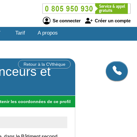
Se connecter
Créer un compte
V
Tarif
A propos
Retour à la CVthèque
nceurs et
tenir
les
coordonnées
de ce profil
ce, dans le Bâtiment second