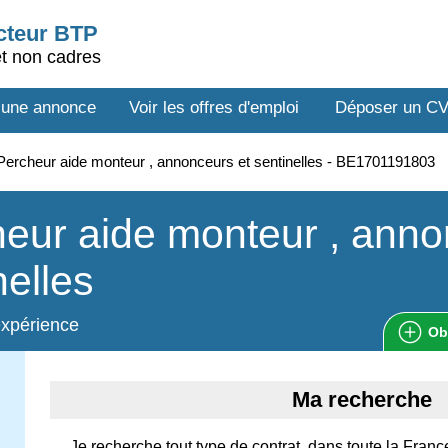
ecteur BTP
et non cadres
 une annonce
Voir les offres d'emploi
Déposer un C
ercheur aide monteur , annonceurs et sentinelles - BE1701191803
eur aide monteur , anno
nelles
expérience
Ob
Ma recherche
Je recherche tout type de contrat, dans toute la Fran