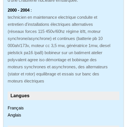
d'une chaufferie nucléaire embarquée.
2000 - 2004
:
technicien en maintenance electrique conduite et
entretien d'installations électriques alternatives
(réseaux forces 115 450v/60hz régime it/tt, moteur
synchrone/asynchrone) et continues (batterie pb 10
000ah/173v, moteur cc 3,5 mw, génératrice 1mw, diesel
pielstick pa16 /pa8) bobineur sur un batiment atelier
polyvalent agree iso démontage et bobinage des
moteurs synchrones et asynchrones, des alternateurs
(stator et rotor) equilibrage et essais sur banc des
moteurs électriques
Langues
Français
Anglais