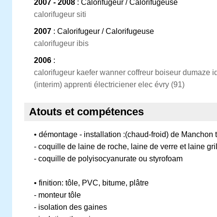
2007 - 2008
: Calorifugeur / Calorifugeuse
calorifugeur siti
2007
: Calorifugeur / Calorifugeuse
calorifugeur ibis
2006
:
calorifugeur kaefer wanner coffreur boiseur dumaze idf
(interim) apprenti électriciener elec évry (91)
Atouts et compétences
• démontage - installation :(chaud-froid) de Manch
- coquille de laine de roche, laine de verre et laine gr
- coquille de polyisocyanurate ou styrofoam
• finition: tôle, PVC, bitume, plâtre
- monteur tôle
- isolation des gaines