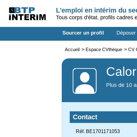
L'emploi en intérim du s
Tous corps d'état, profils cadres 
Sourcer un profil
Déposer
Accueil
>
Espace CVthèque
>
CV C
Calor
Plus de 10 a
Contact
Réf. BE1701171053