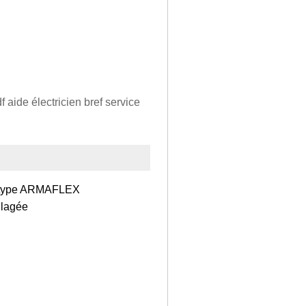
 aide électricien bref service
on type ARMAFLEX
illagée