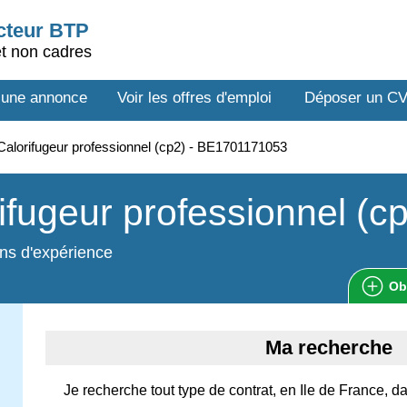
ecteur BTP
et non cadres
 une annonce
Voir les offres d'emploi
Déposer un C
alorifugeur professionnel (cp2) - BE1701171053
ifugeur professionnel (c
ns d'expérience
Ob
Ma recherche
Je recherche tout type de contrat, en Ile de France, d