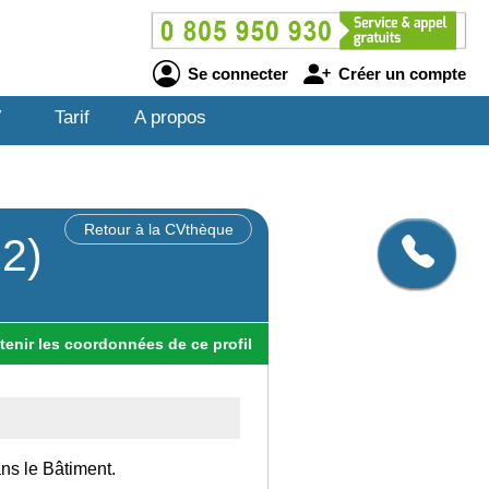
Se connecter
Créer un compte
V
Tarif
A propos
Retour à la CVthèque
p2)
tenir
les
coordonnées
de ce profil
ans le Bâtiment.