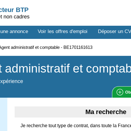
ecteur BTP
et non cadres
 une annonce
Voir les offres d'emploi
Déposer un C
gent administratif et comptable - BE1701161613
 administratif et comptab
expérience
Ob
Ma recherche
Je recherche tout type de contrat, dans toute la France