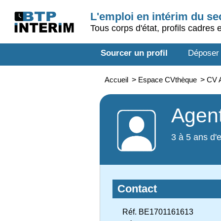
L'emploi en intérim du s
Tous corps d'état, profils cadres 
Sourcer un profil
Déposer
Accueil
>
Espace CVthèque
>
CV A
Agent
3 à 5 ans d'
Contact
Réf. BE1701161613