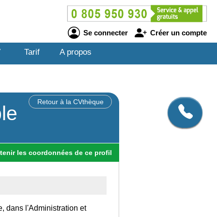
Se connecter
Créer un compte
V
Tarif
A propos
Retour à la CVthèque
le
tenir
les
coordonnées
de ce profil
, dans l'Administration et