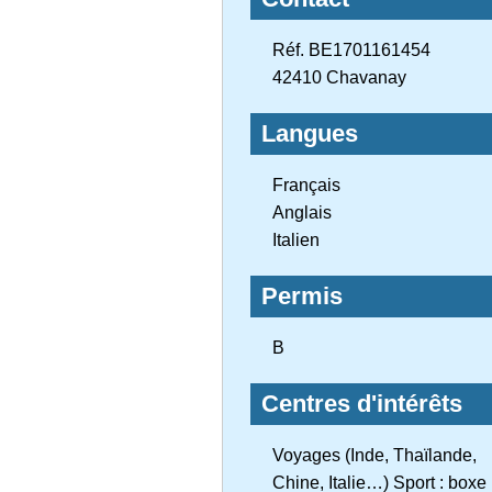
Réf. BE1701161454
42410 Chavanay
Langues
Français
Anglais
Italien
Permis
B
Centres d'intérêts
Voyages (Inde, Thaïlande,
Chine, Italie…) Sport : boxe