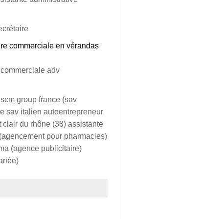
ecrétaire
lère commerciale en vérandas
te commerciale adv
in scm group france (sav
e sav italien autoentrepreneur
 clair du rhône (38) assistante
e (agencement pour pharmacies)
a (agence publicitaire)
ariée)