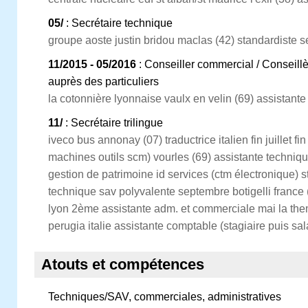
05/
: Secrétaire technique
groupe aoste justin bridou maclas (42) standardiste s
11/2015 - 05/2016
: Conseiller commercial / Conseil
auprès des particuliers
la cotonnière lyonnaise vaulx en velin (69) assistan
11/
: Secrétaire trilingue
iveco bus annonay (07) traductrice italien fin juillet f
machines outils scm) vourles (69) assistante techniqu
gestion de patrimoine id services (ctm électronique) st
technique sav polyvalente septembre botigelli franc
lyon 2ème assistante adm. et commerciale mai la them
perugia italie assistante comptable (stagiaire puis sal
Atouts et compétences
Techniques/SAV, commerciales, administratives