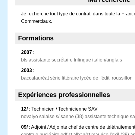
Je recherche tout type de contrat, dans toute la Franc
Commerciaux.
Formations
2007
:
bts assistante secrétaire trilingue italien/anglais
2003
:
baccalauréat série littéraire lycée de l'édit, roussillon
Expériences professionnelles
12/
: Technicien / Technicienne SAV
novalyo salaise s/ sanne (38) assistante technique s
09/
: Adjoint / Adjointe chef de centre de télétraitem
centrale nucléaire edf st alban/st maurice l'exil (38) a