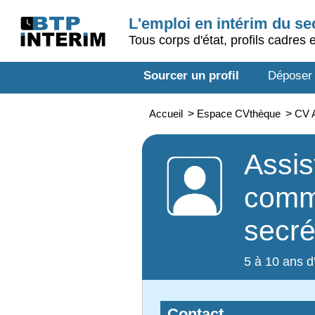
L'emploi en intérim du s
Tous corps d'état, profils cadres 
Sourcer un profil
Déposer
Accueil
>
Espace CVthèque
>
CV A
Assis
comme
secré
5 à 10 ans d
Contact