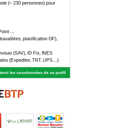
oste (~ 230 personnes) pour
Point …
availlées, planification OF),
nvisav (SAV), ID Fix, INES
nales (Expeditor, TNT, UPS…)
enir les coordonnées de ce profil