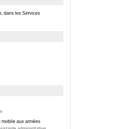
e, dans les Services
av
ent mobile aux armées
ssistante administrative