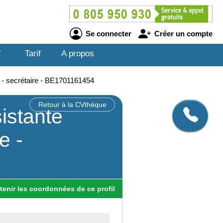
Se connecter
Créer un compte
V
Tarif
A propos
e - secrétaire - BE1701161454
Retour à la CVthèque
istante
e -
tenir
les
coordonnées
de ce profil