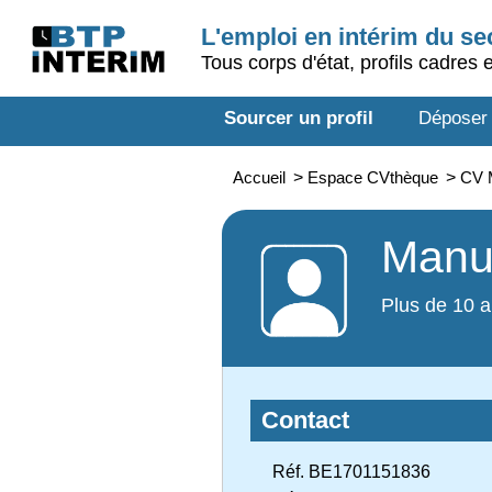
L'emploi en intérim du s
Tous corps d'état, profils cadres 
Sourcer un profil
Déposer
Accueil
>
Espace CVthèque
>
CV M
Manut
Plus de 10 a
Contact
Réf. BE1701151836