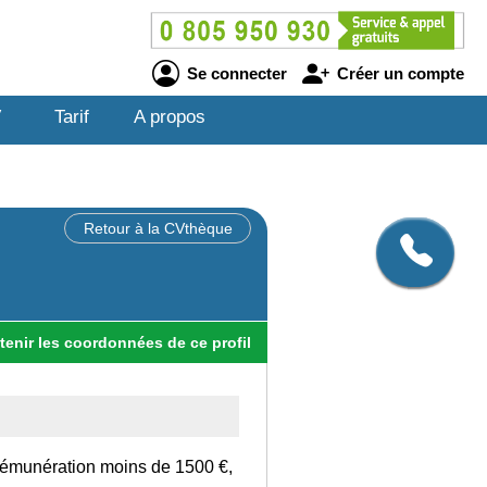
Se connecter
Créer un compte
V
Tarif
A propos
Retour à la CVthèque
tenir
les
coordonnées
de ce profil
rémunération moins de 1500 €,