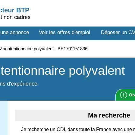
ecteur BTP
et non cadres
 une annonce
Voir les offres d'emploi
Déposer un C
anutentionnaire polyvalent - BE1701151836
entionnaire polyvalent
ns d'expérience
Ob
Ma recherche
Je recherche un CDI, dans toute la France avec une 