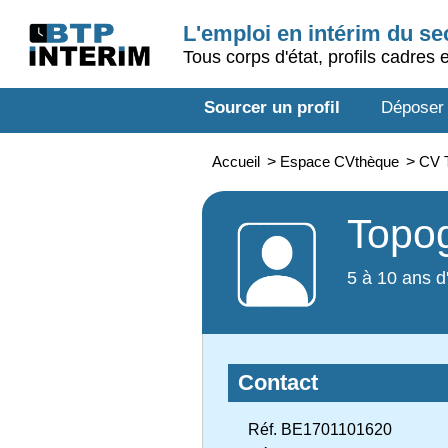
L'emploi en intérim du s
Tous corps d'état, profils cadres 
Sourcer un profil
Déposer
Accueil
>
Espace CVthèque
>
CV 
Topo
5 à 10 ans d
Contact
Réf. BE1701101620