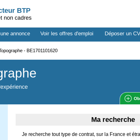
ecteur BTP
et non cadres
 une annonce
Voir les offres d'emploi
Déposer un C
Topographe - BE1701101620
graphe
'expérience
Ob
Ma recherche
Je recherche tout type de contrat, sur la France et é