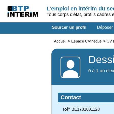
L'emploi en intérim du s
Tous corps d'état, profils cadres 
Sourcer un profil
Déposer
Accueil
>
Espace CVthèque
>
CV D
Dessi
0 à 1 an d'e
Contact
Réf. BE1701081128