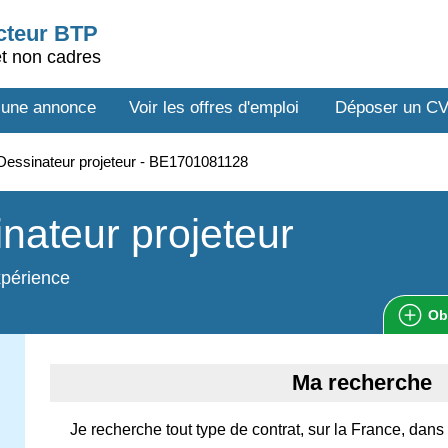
ecteur BTP
et non cadres
 une annonce
Voir les offres d'emploi
Déposer un C
essinateur projeteur - BE1701081128
nateur projeteur
xpérience
Ob
Ma recherche
Je recherche tout type de contrat, sur la France, dans