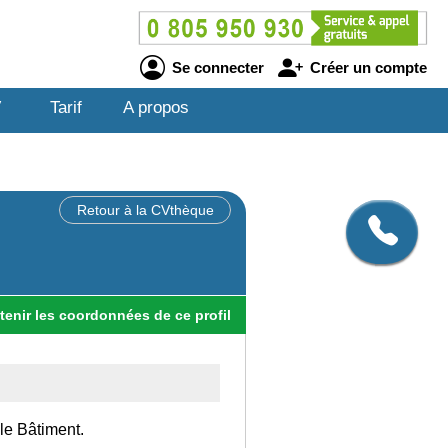
Se connecter
Créer un compte
V
Tarif
A propos
Retour à la CVthèque
tenir
les
coordonnées
de ce profil
 le Bâtiment.