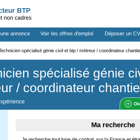
ecteur BTP
et non cadres
 une annonce
Voir les offres d'emploi
Déposer un C
echnicien spécialisé génie civil et btp / métreur / coordinateur chan
icien spécialisé génie civi
ur / coordinateur chantie
expérience
Ob
Ma recherche
Je recherche tout type de contrat, sur la France et é