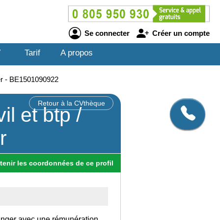
Se connecter
Créer un compte
V
Tarif
A propos
tier - BE1501090922
Retour à la CVthèque
l et btp /
r
tenir
les
coordonnées
de ce profil
tranger avec une rémunération