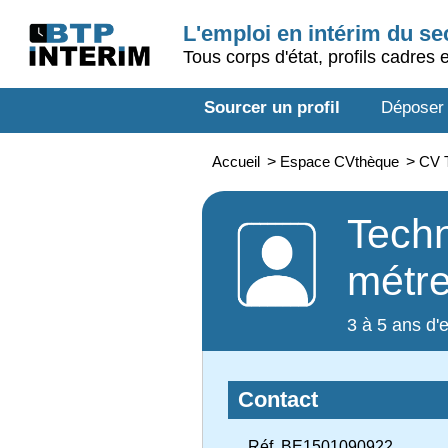
L'emploi en intérim du s
Tous corps d'état, profils cadres 
Sourcer un profil
Déposer
Accueil
>
Espace CVthèque
>
CV T
Techn
métre
3 à 5 ans d'
Contact
Réf. BE1501090922