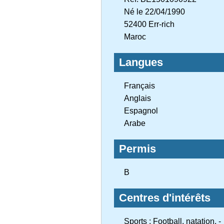
Né le 22/04/1990
52400 Err-rich
Maroc
Langues
Français
Anglais
Espagnol
Arabe
Permis
B
Centres d'intérêts
Sports : Football, natation, -