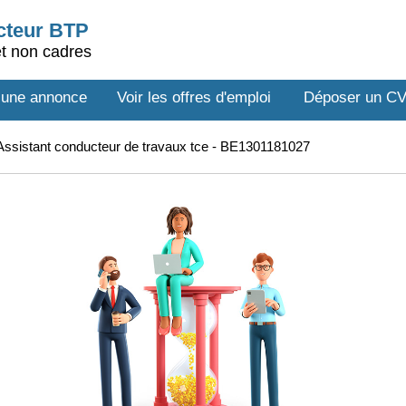
ecteur BTP
et non cadres
 une annonce
Voir les offres d'emploi
Déposer un C
ssistant conducteur de travaux tce - BE1301181027