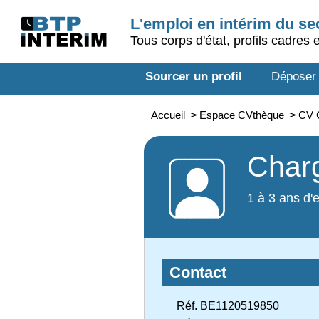
L'emploi en intérim du s
Tous corps d'état, profils cadres 
Sourcer un profil
Déposer
Accueil
>
Espace CVthèque
>
CV 
Char
1 à 3 ans d'
Contact
Réf. BE1120519850