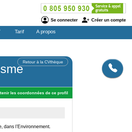
Se connecter
Créer un compte
V
Tarif
A propos
Retour à la CVthèque
isme
tenir
les
coordonnées
de ce profil
ce, dans l'Environnement.