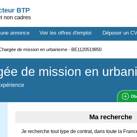
ecteur BTP
et non cadres
 une annonce
Voir les offres d'emploi
Déposer un C
Chargée de mission en urbanisme - BE1120519850
gée de mission en urban
expérience
Ob
Ma recherche
Je recherche tout type de contrat, dans toute la Fran